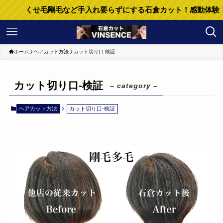
くせ毛剛毛など手入れ要らずにする石倉カット！感動体験！髪型
ホーム
ヘアカット方法
カット切り口-検証
カット切り口-検証
– category –
ヘアカット方法
カット切り口-検証