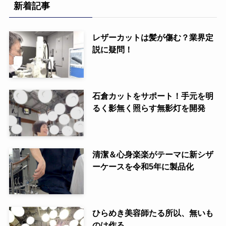
新着記事
レザーカットは髪が傷む？業界定
説に疑問！
石倉カットをサポート！手元を明
るく影無く照らす無影灯を開発
清潔＆心身楽楽がテーマに新シザ
ーケースを令和5年に製品化
ひらめき美容師たる所以、無いも
のは作る