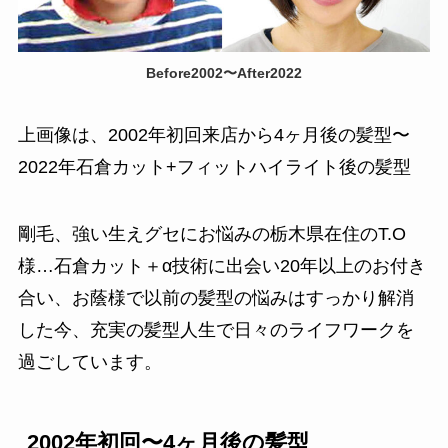
Before2002〜After2022
上画像は、2002年初回来店から4ヶ月後の髪型〜
2022年石倉カット+フィットハイライト後の髪型
剛毛、強い生えグセにお悩みの栃木県在住のT.O
様…石倉カット＋α技術に出会い20年以上のお付き
合い、お蔭様で以前の髪型の悩みはすっかり解消
した今、充実の髪型人生で日々のライフワークを
過ごしています。
2002年初回〜4ヶ月後の髪型