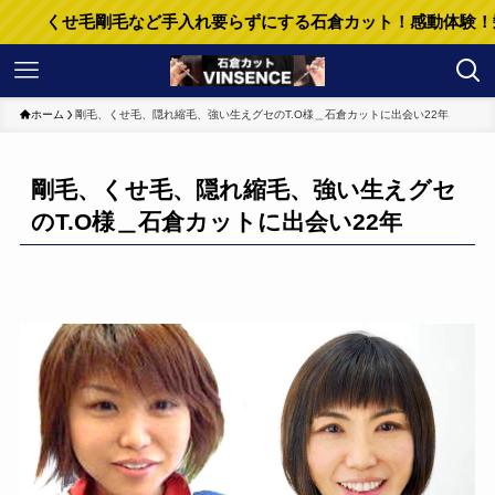
くせ毛剛毛など手入れ要らずにする石倉カット！感動体験！髪型
ホーム
剛毛、くせ毛、隠れ縮毛、強い生えグセのT.O様＿石倉カットに出会い22年
剛毛、くせ毛、隠れ縮毛、強い生えグセ
のT.O様＿石倉カットに出会い22年