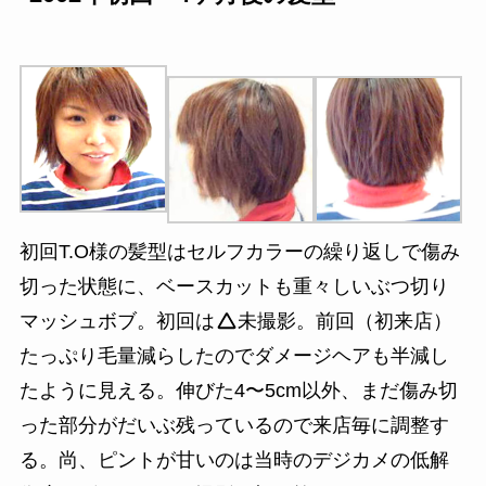
初回T.O様の髪型はセルフカラーの繰り返しで傷み
切った状態に、ベースカットも重々しいぶつ切り
マッシュボブ。初回は
未撮影。前回（初来店）
たっぷり毛量減らしたのでダメージヘアも半減し
たように見える。伸びた4〜5cm以外、まだ傷み切
った部分がだいぶ残っているので来店毎に調整す
る。尚、ピントが甘いのは当時のデジカメの低解